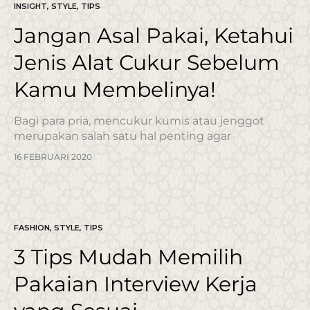
INSIGHT
,
STYLE
,
TIPS
Jangan Asal Pakai, Ketahui
Jenis Alat Cukur Sebelum
Kamu Membelinya!
Bagi para pria, mencukur kumis atau jenggot
merupakan salah satu hal penting agar
penampilan tetap on point. Karena kerapihan dan
16 FEBRUARI 2020
kebersihan wajah kita menentukan keseluruhan
penampilan, pals. Kalau jenggot dan…
FASHION
,
STYLE
,
TIPS
3 Tips Mudah Memilih
Pakaian Interview Kerja