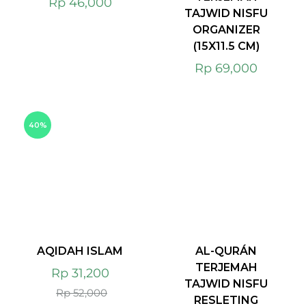
Rp
46,000
TAJWID NISFU
ORGANIZER
(15X11.5 CM)
Rp
69,000
40%
AQIDAH ISLAM
AL-QURÁN
TERJEMAH
Rp
31,200
TAJWID NISFU
Rp
52,000
RESLETING