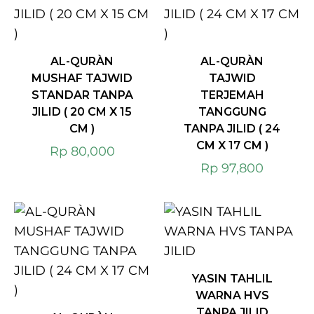
AL-QURÀN
AL-QURÀN
MUSHAF TAJWID
TAJWID
STANDAR TANPA
TERJEMAH
JILID ( 20 CM X 15
TANGGUNG
CM )
TANPA JILID ( 24
CM X 17 CM )
Rp
80,000
Rp
97,800
YASIN TAHLIL
WARNA HVS
TANPA JILID