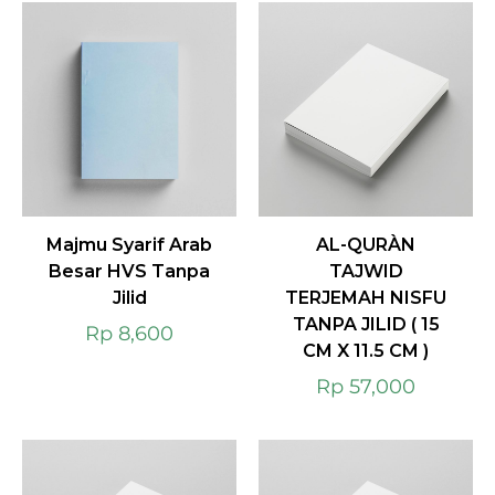
Majmu Syarif Arab
AL-QURÀN
Besar HVS Tanpa
TAJWID
Jilid
TERJEMAH NISFU
TANPA JILID ( 15
Rp
8,600
CM X 11.5 CM )
Rp
57,000