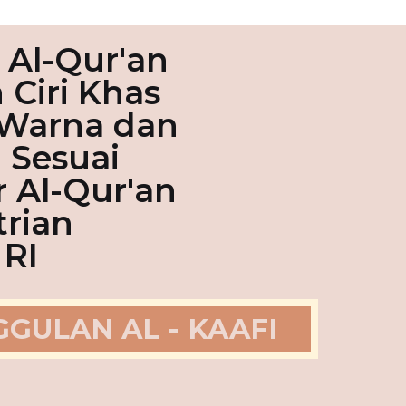
 Al-Qur'an
Ciri Khas
 Warna dan
g Sesuai
 Al-Qur'an
rian
RI
GULAN AL - KAAFI