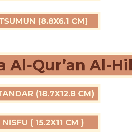
SUMUN (8.8X6.1 CM)
a Al-Qur’an Al-H
ANDAR (18.7X12.8 CM)
NISFU ( 15.2X11 CM )