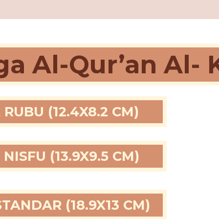
a Al-Qur’an Al- 
RUBU (12.4X8.2 CM)
NISFU (13.9X9.5 CM)
TANDAR (18.9X13 CM)