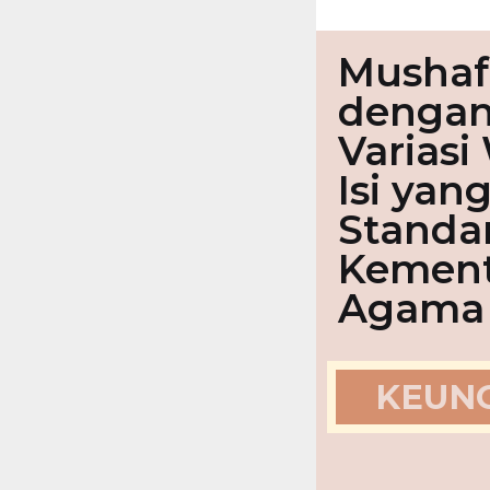
Mushaf
dengan 
Variasi
Isi yan
Standar
Kement
Agama 
KEUNG