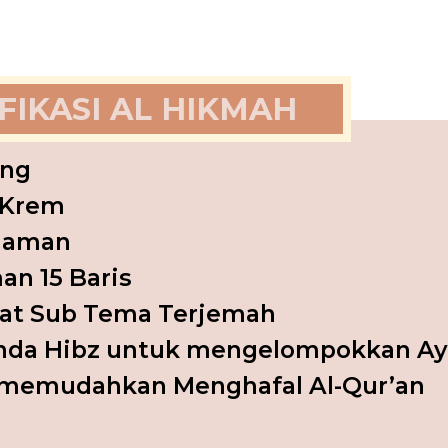
FIKASI AL HIKMAH
ing
 Krem
laman
an 15 Baris
at Sub Tema Terjemah
nda Hibz untuk mengelompokkan Ay
memudahkan Menghafal Al-Qur’an