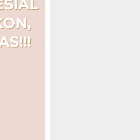
SIAL
KON,
S!!!