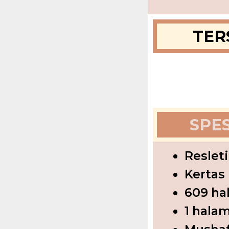
TER
SPES
Reslet
Kertas
609 ha
1 halam