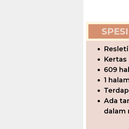
SPESI
Reslet
Kertas
609 ha
1 halam
Terdap
Ada ta
dalam 